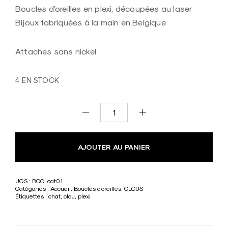
d
Boucles d’oreilles en plexi, découpées au laser
e
Bijoux fabriquées à la main en Belgique
c
r
Attaches sans nickel
é
a
4 EN STOCK
t
e
u
r
quantité
de
e
Silhouette
AJOUTER AU PANIER
chat
n
b
o
UGS :
BOC-cat01
Catégories :
Accueil
,
Boucles d'oreilles
,
CLOUS
i
Étiquettes :
chat
,
clou
,
plexi
s