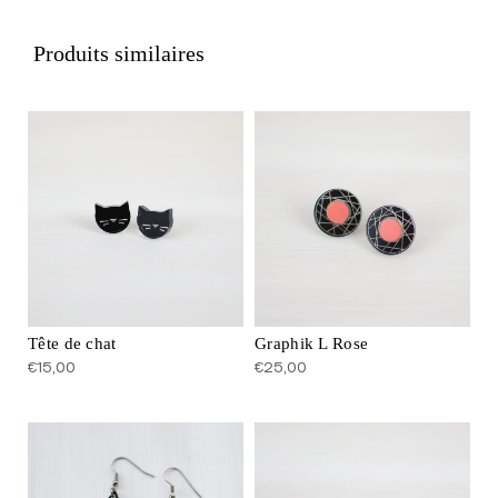
e
t
Produits similaires
p
l
e
x
i
Tête de chat
Graphik L Rose
€
15,00
€
25,00