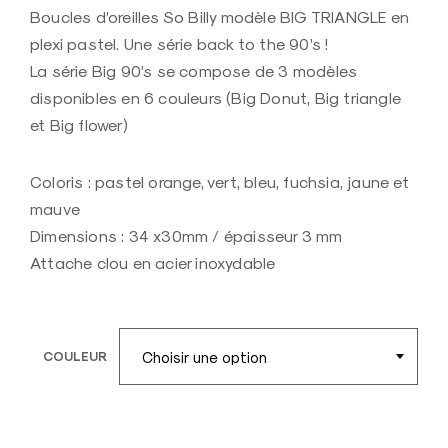
d
Boucles d’oreilles So Billy modèle BIG TRIANGLE en
e
plexi pastel. Une série back to the 90’s !
c
La série Big 90’s se compose de 3 modèles
r
disponibles en 6 couleurs (Big Donut, Big triangle
é
et Big flower)
a
t
Coloris : pastel orange, vert, bleu, fuchsia, jaune et
e
mauve
u
Dimensions : 34 x30mm / épaisseur 3 mm
r
Attache clou en acier inoxydable
e
n
b
o
COULEUR
i
s