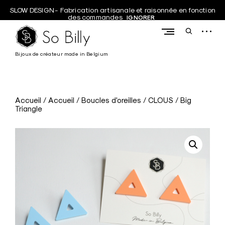
Skip
SLOW DESIGN - Fabrication artisanale et raisonnée en fonction
to
des commandes
IGNORER
content
open
ouvrir
sideba
le
moteur
S
Bijoux de créateur made in Belgium
de
recherche
o
B
i
Accueil
/
Accueil
/
Boucles d'oreilles
/
CLOUS
/ Big
l
Triangle
l
y
,
v
e
n
t