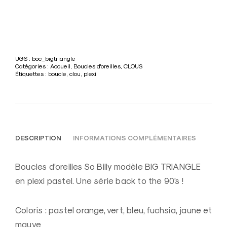
e
t
p
l
e
UGS :
boc_bigtriangle
Catégories :
Accueil
,
Boucles d'oreilles
,
CLOUS
x
Étiquettes :
boucle
,
clou
,
plexi
i
DESCRIPTION
INFORMATIONS COMPLÉMENTAIRES
Boucles d’oreilles So Billy modèle BIG TRIANGLE
en plexi pastel. Une série back to the 90’s !
Coloris : pastel orange, vert, bleu, fuchsia, jaune et
mauve