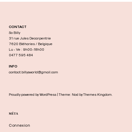
CONTACT
So Billy
31 rue Jules Decarpentrie
7620 Bléharies / Belgique
Lu - Ve : 9h00-18h00
0477 595 484
INFO
contact.billysworld@gmail.com
Proudly powered by WordPress | Theme: Nod by Themes Kingdom.
MÉTA
Connexion