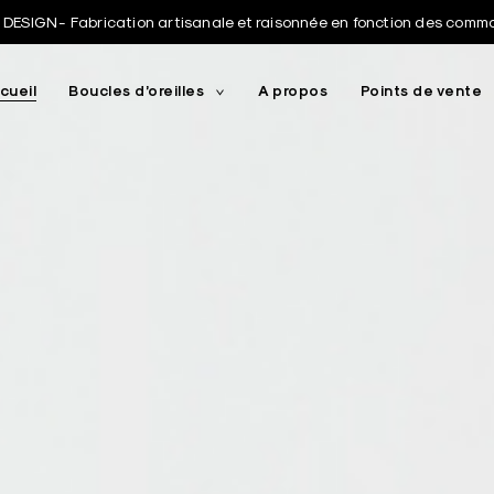
DESIGN - Fabrication artisanale et raisonnée en fonction des com
cueil
Boucles d’oreilles
A propos
Points de vente
toggle
child
menu