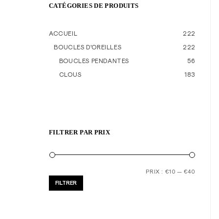
CATÉGORIES DE PRODUITS
e
e
ACCUEIL
222
n
BOUCLES D'OREILLES
222
l
BOUCLES PENDANTES
56
i
CLOUS
183
g
n
e
d
FILTRER PAR PRIX
e
b
i
Prix
Prix
PRIX :
€10
—
€40
FILTRER
j
min
max
o
u