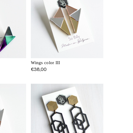
Wings color III
€
38,00