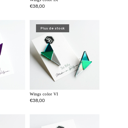
€
38,00
Plus de stock
Wings color VI
€
38,00