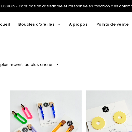
DESIGN - Fabrication artisanale et raisonnée en fonction des com
cueil
Boucles d’oreilles
A propos
Points de vente
toggle
child
menu