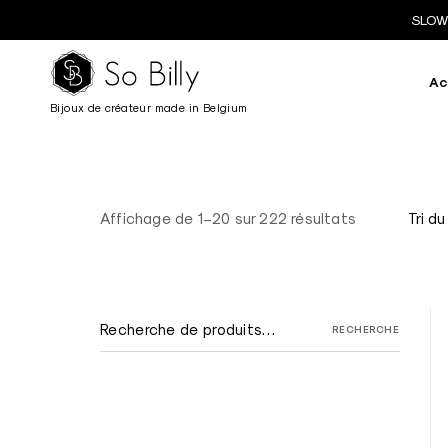
Skip
SLOW 
to
content
Ac
S
Bijoux de créateur made in Belgium
o
B
i
Affichage de 1–20 sur 222 résultats
l
l
y
,
Recherche
RECHERCHE
pour :
v
e
n
t