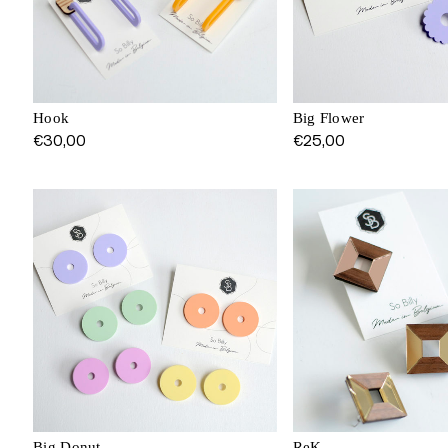
Hook
Big Flower
€
30,00
€
25,00
Big Donut
ReK