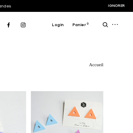
IGNORER
mandes
open
ouvrir
0
Login
Panier
sidebar
le
moteur
de
recherche
Accueil