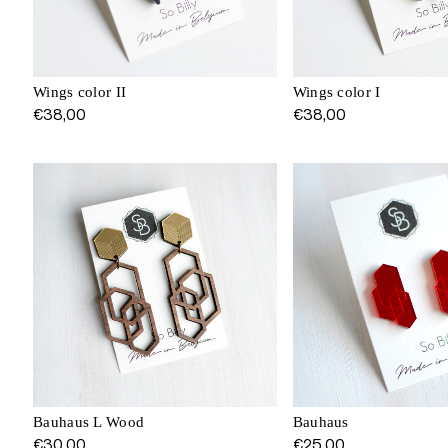
Wings color II
Wings color I
€
38,00
€
38,00
Bauhaus L Wood
Bauhaus
€
30,00
€
25,00