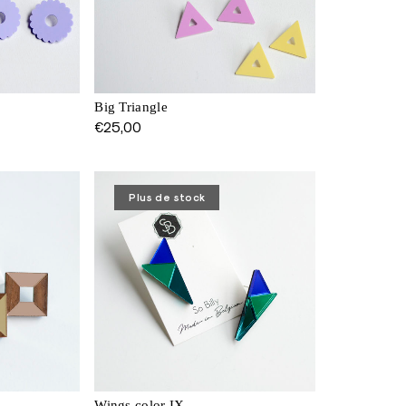
Big Triangle
€
25,00
Plus de stock
Wings color IX