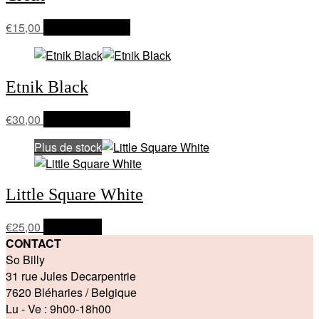
€
15,00
Ajouter au panier
Etnik Black
€
30,00
Ajouter au panier
Plus de stock
Little Square White
€
25,00
Lire la suite
CONTACT
So Billy
31 rue Jules Decarpentrie
7620 Bléharies / Belgique
Lu - Ve : 9h00-18h00